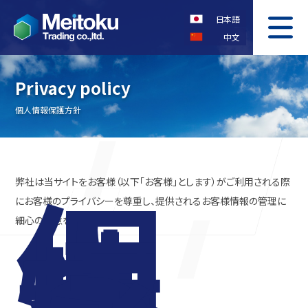
日本語
中文
COMPANY
OUR SERVICE
Privacy policy
会社概要
事業案内
個人情報保護方針
CONTACT US
PRIVACY POLICY
お問い合わせ
個人情報保護方針
個
人
弊社は当サイトをお客様（以下「お客様」とします）がご利用される際
情
にお客様のプライバシーを尊重し、提供されるお客様情報の管理に
細心の注意を払っています。