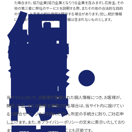
個
人
た場合また、協力企業(協力企業となりうる企業を含みます)、広告主、その
情
他の第三者に弊社のサービスを説明する際、またその他の合法的な目的
報
のために、お客様の統計情報を開示する場合があります。但し、統計情報
の
には、個々のお客様を識別できる情報は含まれないものとします。
訂
正・
削
除
当サイトにおいて、お客様が登録された個人情報につき、お客様が、
開示、訂正、または削除を要請される場合は、当サイト内に設けてい
るお問合せページをご利用ください。所定の手続きに則り、ご対応申
し上げます。また、本プライバシーポリシーの文末に表示いたしており
ます【問合せ先】にご連絡いただくことも可能です。