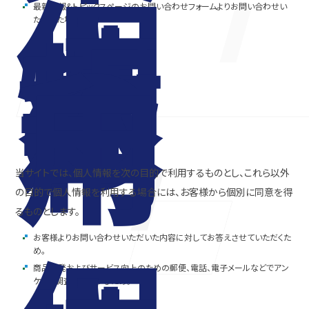
個
人
情
報
最新情報&トピックスページのお問い合わせフォームよりお問い合わせい
の
ただいた場合。
利
用
当サイトでは、個人情報を次の目的で利用するものとし、これら以外
の目的で個人情報を利用する場合には、お客様から個別に同意を得
るものとします。
お客様よりお問い合わせいただいた内容に対してお答えさせていただくた
め。
商品開発およびサービス向上のための郵便、電話、電子メールなどでアン
ケート調査を実施するため。