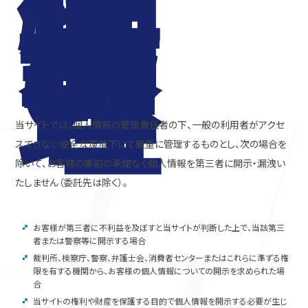
個
人
情
報
の
管
理
当サイトでは、個人情報の管理責任者の下、一般の利用者がアクセ
スできない安全な環境下にて厳重に管理するものとし、次の場合を
除いて、お客様の事前の承諾なく個人情報を第三者に開示・漏洩い
たしません（委託先は除く）。
お客様が第三者に不利益を及ぼすと当サイトが判断した上で、当該第三
者または警察等に開示する場合
裁判所、検察庁、警察、弁護士会、消費者センターまたはこれらに準ずる権
限を有する機関から、お客様の個人情報についての開示を求められた場
合
当サイトの権利や財産を保護する目的で個人情報を開示する必要が生じ